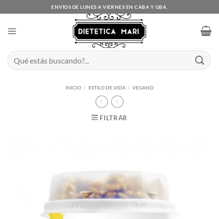
Saltar
ENVÍOS DE LUNES A VIERNES EN CABA Y GBA.
al
contenido
Buscar
por:
INICIO
/
ESTILO DE VIDA
/
VEGANO
FILTRAR