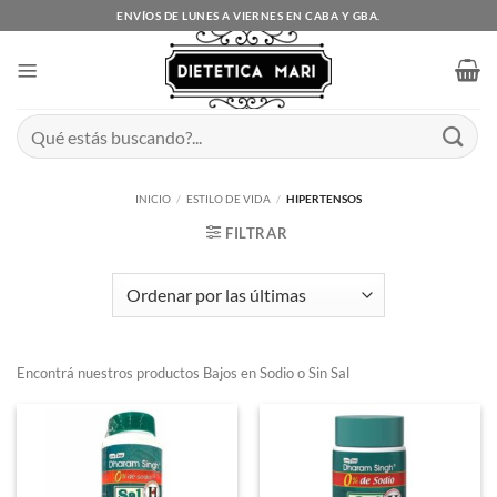
Saltar
ENVÍOS DE LUNES A VIERNES EN CABA Y GBA.
al
contenido
Buscar
por:
INICIO
/
ESTILO DE VIDA
/
HIPERTENSOS
FILTRAR
Encontrá nuestros productos Bajos en Sodio o Sin Sal