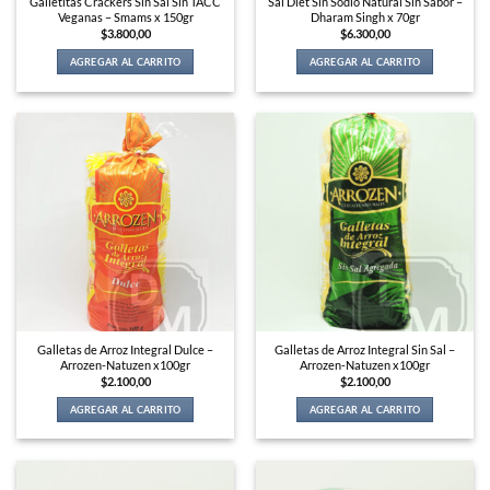
Galletitas Crackers Sin Sal Sin TACC
Sal Diet Sin Sodio Natural Sin Sabor –
Veganas – Smams x 150gr
Dharam Singh x 70gr
$
3.800,00
$
6.300,00
AGREGAR AL CARRITO
AGREGAR AL CARRITO
Galletas de Arroz Integral Dulce –
Galletas de Arroz Integral Sin Sal –
Arrozen-Natuzen x100gr
Arrozen-Natuzen x100gr
$
2.100,00
$
2.100,00
AGREGAR AL CARRITO
AGREGAR AL CARRITO