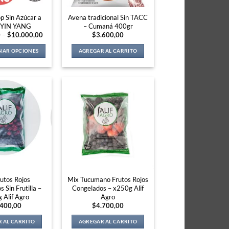
p Sin Azúcar a
Avena tradicional Sin TACC
l YIN YANG
– Cumaná 400gr
Price
0
–
$
10.000,00
$
3.600,00
range:
$1.000,00
NAR OPCIONES
AGREGAR AL CARRITO
through
$10.000,00
This
product
has
multiple
variants.
The
options
may
be
chosen
on
the
utos Rojos
Mix Tucumano Frutos Rojos
product
 Sin Frutilla –
Congelados – x250g Alif
page
 Alif Agro
Agro
.400,00
$
4.700,00
 AL CARRITO
AGREGAR AL CARRITO