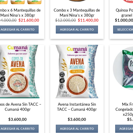
bo x 6 Mantequillas de
Combo x 3 Mantequillas de
Quinoa Po
Maní Nina’s x 380gr
Maní Nina’s x 380gr
grane
Original
Current
Original
Current
24.000,00
$
21.600,00
$
12.000,00
$
11.400,00
$
1.000,0
price
price
price
price
was:
is:
was:
is:
AGREGAR AL CARRITO
AGREGAR AL CARRITO
SELECCIO
$24.000,00.
$21.600,00.
$12.000,00.
$11.400,00.
os de Avena Sin TACC –
Avena Instantánea Sin
Mix Fr
Cumaná 400gr
TACC – Cumaná 400gr
Congelados
x250g
$
3.600,00
$
3.600,00
$
5
AGREGAR AL CARRITO
AGREGAR AL CARRITO
AGREGAR