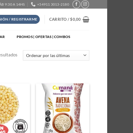
SÁB 9:30 A 14HS
+54911 3013-2180
CARRITO /
$
0,00
ESIÓN / REGISTRARME
TAR
PROMOS | OFERTAS | COMBOS
Sorted
esultados
by
latest