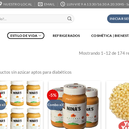
NUESTRO LOCAL
EMAIL
LUN-VIE 9 A 13:30/16:30 A 20:30HS - 
INICIAR S
ESTILO DE VIDA
REFRIGERADOS
COSMÉTICA | BIENES
Mostrando 1–12 de 174 r
uctos sin azúcar aptos para diabéticos
%
-5%
 x3
Combo x3