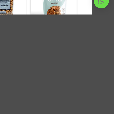
 x 1Kgr – Maria
Keto Bites de Almendras,
E.
Avellanas y Coco – Bria
x100gr
.000,00
$
9.700,00
 AL CARRITO
AGREGAR AL CARRITO