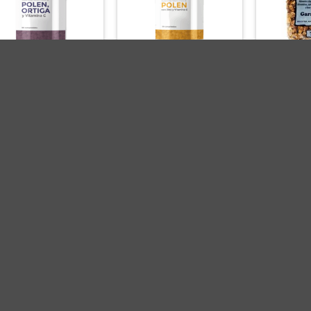
len +Ortiga +Vitamina C
Polen con Zinc y VItamina C
Garrapiñola
– Goldfish x 60 cap.
– Goldfish x 30 cap.
$
21.900,00
$
6.800,00
$
20
AGREGAR AL CARRITO
AGREGAR AL CARRITO
AGREGAR