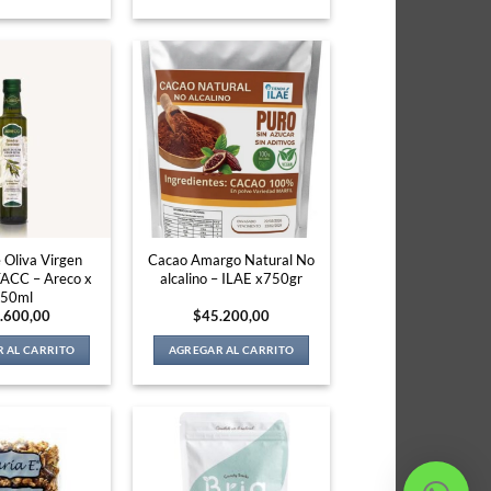
 Oliva Virgen
Cacao Amargo Natural No
TACC – Areco x
alcalino – ILAE x750gr
50ml
.600,00
$
45.200,00
 AL CARRITO
AGREGAR AL CARRITO