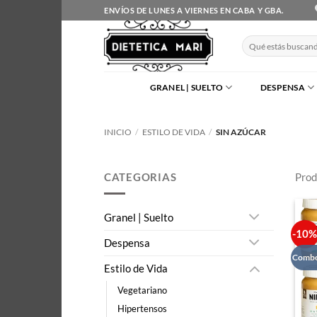
Saltar
ENVÍOS DE LUNES A VIERNES EN CABA Y GBA.
al
contenido
Buscar
por:
GRANEL | SUELTO
DESPENSA
INICIO
/
ESTILO DE VIDA
/
SIN AZÚCAR
CATEGORIAS
Prod
Granel | Suelto
-10
Despensa
Combo
Estilo de Vida
Vegetariano
Hipertensos