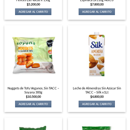
$
5.200,00
$
7.800,00
AGREGAR AL CARRITO
AGREGAR AL CARRITO
Nuggets de Tofu Veganos, Sin TACC –
Leche de Almendras Sin Azúcar Sin
Soyana 300g
TACC – Silk x1Lt
$
10.500,00
$
4.800,00
AGREGAR AL CARRITO
AGREGAR AL CARRITO