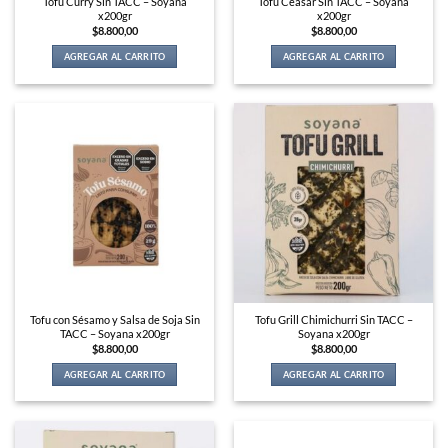
Tofu Curry Sin TACC – Soyana
Tofu Ceasar Sin TACC – Soyana
x200gr
x200gr
$
8.800,00
$
8.800,00
AGREGAR AL CARRITO
AGREGAR AL CARRITO
Tofu con Sésamo y Salsa de Soja Sin
Tofu Grill Chimichurri Sin TACC –
TACC – Soyana x200gr
Soyana x200gr
$
8.800,00
$
8.800,00
AGREGAR AL CARRITO
AGREGAR AL CARRITO