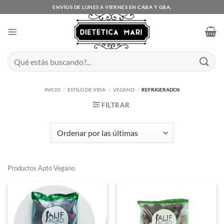
Saltar
ENVÍOS DE LUNES A VIERNES EN CABA Y GBA.
al
contenido
Buscar
por:
INICIO
/
ESTILO DE VIDA
/
VEGANO
/
REFRIGERADOS
FILTRAR
Productos Apto Vegano