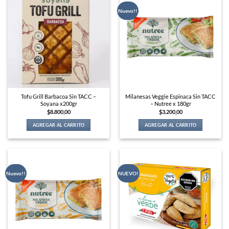
Nuevo!!
Tofu Grill Barbacoa Sin TACC –
Milanesas Veggie Espinaca Sin TACC
Soyana x200gr
– Nutree x 180gr
$
8.800,00
$
3.200,00
AGREGAR AL CARRITO
AGREGAR AL CARRITO
Nuevo!!
NUEVO!