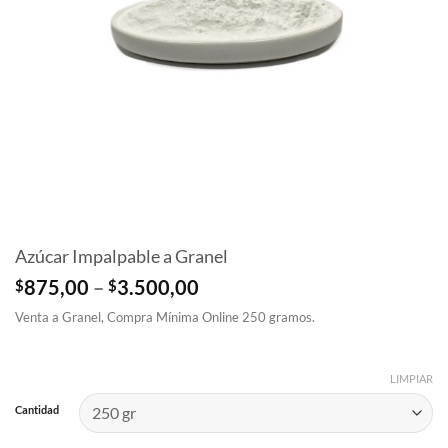
Azúcar Impalpable a Granel
Price
$
875,00
–
$
3.500,00
range:
Venta a Granel, Compra Mínima Online 250 gramos.
$875,00
through
$3.500,00
LIMPIAR
Cantidad