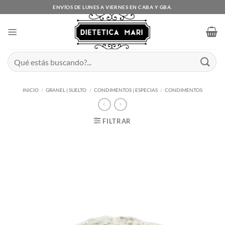
Saltar
ENVÍOS DE LUNES A VIERNES EN CABA Y GBA.
al
contenido
Buscar
por:
INICIO
/
GRANEL | SUELTO
/
CONDIMENTOS | ESPECIAS
/
CONDIMENTOS
FILTRAR