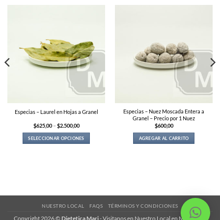
Especias – Nuez Moscada Entera a
Especias – Laurel en Hojas a Granel
Granel – Precio por 1 Nuez
Price
$
625,00
–
$
2.500,00
$
600,00
range:
$625,00
SELECCIONAR OPCIONES
AGREGAR AL CARRITO
through
$2.500,00
This
product
has
multiple
variants.
The
options
may
NUESTRO LOCAL
FAQS
TÉRMINOS Y CONDICIONES
be
Copyright 2026 ©
Dietetica Mari
-
Visitanos en Nuestro Local en Magariños