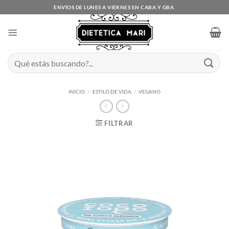
Saltar
ENVÍOS DE LUNES A VIERNES EN CABA Y GBA.
al
contenido
Buscar
por:
INICIO
/
ESTILO DE VIDA
/
VEGANO
FILTRAR