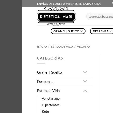
Saltar
ENVÍOS DE LUNES A VIERNES EN CABA Y GBA.
al
contenido
Buscar
por:
GRANEL | SUELTO
DESPENSA
INICIO
/
ESTILO DE VIDA
/
VEGANO
CATEGORÍAS
Granel | Suelto
Despensa
Estilo de Vida
Vegetariano
Hipertensos
Keto