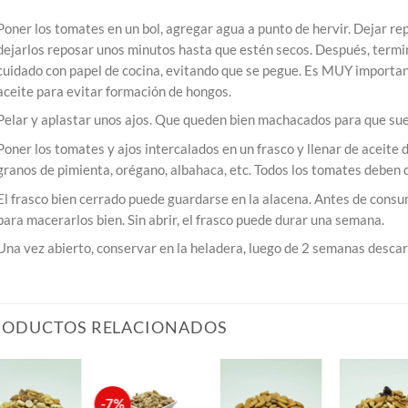
Poner los tomates en un bol, agregar agua a punto de hervir. Dejar rep
dejarlos reposar unos minutos hasta que estén secos. Después, termin
cuidado con papel de cocina, evitando que se pegue. Es MUY importan
aceite para evitar formación de hongos.
Pelar y aplastar unos ajos. Que queden bien machacados para que sue
Poner los tomates y ajos intercalados en un frasco y llenar de aceite
granos de pimienta, orégano, albahaca, etc. Todos los tomates deben
El frasco bien cerrado puede guardarse en la alacena. Antes de consum
para macerarlos bien. Sin abrir, el frasco puede durar una semana.
Una vez abierto, conservar en la heladera, luego de 2 semanas descar
RODUCTOS RELACIONADOS
-7%