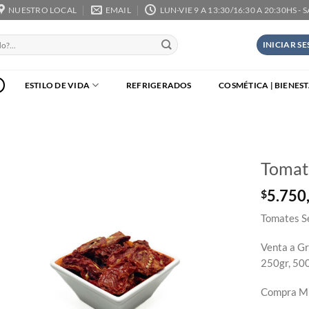
NUESTRO LOCAL
EMAIL
LUN-VIE 9 A 13:30/16:30 A 20:30HS - 
INICIAR S
ESTILO DE VIDA
REFRIGERADOS
COSMÉTICA | BIENES
Tomat
5.750
$
Tomates Se
Venta a Gr
250gr, 500
Compra Mí