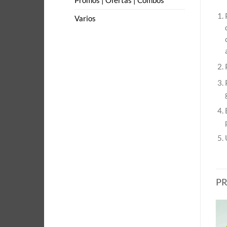
Promos | Ofertas | Combos
Varios
P