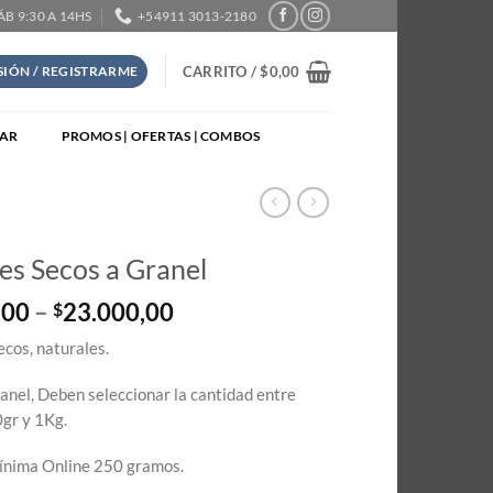
SÁB 9:30 A 14HS
+54911 3013-2180
CARRITO /
$
0,00
ESIÓN / REGISTRARME
TAR
PROMOS | OFERTAS | COMBOS
es Secos a Granel
Price
,00
–
23.000,00
$
range:
cos, naturales.
$5.750,00
through
anel, Deben seleccionar la cantidad entre
$23.000,00
gr y 1Kg.
nima Online 250 gramos.