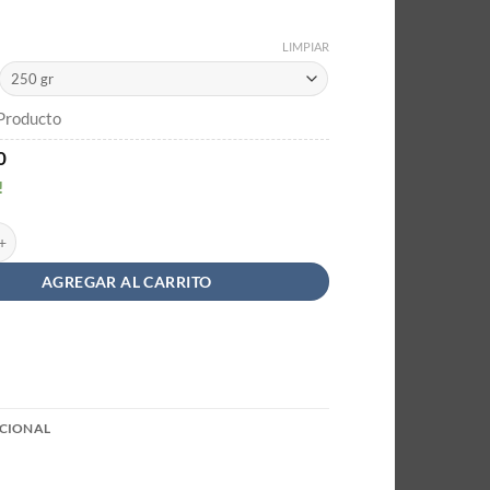
LIMPIAR
 Producto
0
!
os a Granel cantidad
AGREGAR AL CARRITO
CIONAL