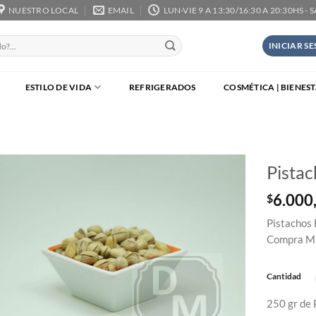
NUESTRO LOCAL
EMAIL
LUN-VIE 9 A 13:30/16:30 A 20:30HS - 
INICIAR S
ESTILO DE VIDA
REFRIGERADOS
COSMÉTICA | BIENES
Pistac
6.000
$
Pistachos 
Compra Mí
Cantidad
250 gr de