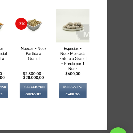
-7%
os
Nueces – Nuez
Especias –
cial
Partida a
Nuez Moscada
í a
Granel
Entera a Granel
l
– Precio por 1
Nuez
00
–
$
2.800,00
–
$
600,00
Price
Price
,00
$
28.000,00
range:
range:
$2.700,00
$2.800,00
ONAR
SELECCIONAR
AGREGAR AL
through
through
$27.000,00
$28.000,00
ES
OPCIONES
CARRITO
s
This
duct
product
s
has
tiple
multiple
iants.
variants.
e
The