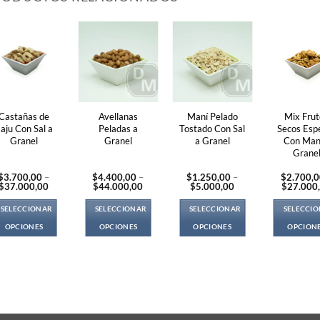
Castañas de
Avellanas
Maní Pelado
Mix Frut
aju Con Sal a
Peladas a
Tostado Con Sal
Secos Espe
Granel
Granel
a Granel
Con Man
Grane
$
3.700,00
–
$
4.400,00
–
$
1.250,00
–
$
2.700,
Price
Price
Price
$
37.000,00
$
44.000,00
$
5.000,00
$
27.000
range:
range:
range:
$3.700,00
$4.400,00
$1.250,00
SELECCIONAR
SELECCIONAR
SELECCIONAR
SELECCI
through
through
through
$37.000,00
$44.000,00
$5.000,00
OPCIONES
OPCIONES
OPCIONES
OPCION
This
This
This
Thi
product
product
product
pro
has
has
has
ha
multiple
multiple
multiple
mul
variants.
variants.
variants.
var
The
The
The
Th