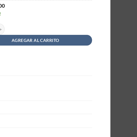
00
!
nteros a Granel cantidad
AGREGAR AL CARRITO