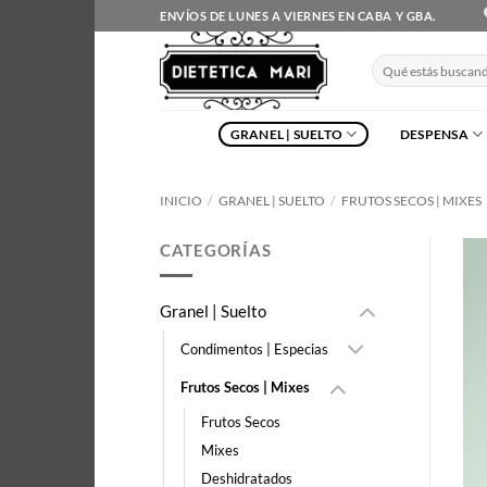
Saltar
ENVÍOS DE LUNES A VIERNES EN CABA Y GBA.
al
contenido
Buscar
por:
GRANEL | SUELTO
DESPENSA
INICIO
/
GRANEL | SUELTO
/
FRUTOS SECOS | MIXES
CATEGORÍAS
Granel | Suelto
Condimentos | Especias
Frutos Secos | Mixes
Frutos Secos
Mixes
Deshidratados