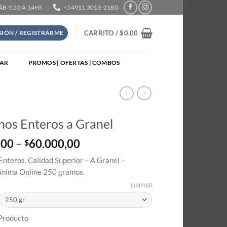
SÁB 9:30 A 14HS
+54911 3013-2180
CARRITO /
$
0,00
ESIÓN / REGISTRARME
TAR
PROMOS | OFERTAS | COMBOS
hos Enteros a Granel
Price
,00
–
60.000,00
$
range:
Enteros. Calidad Superior – A Granel –
$6.000,00
nima Online 250 gramos.
through
$60.000,00
LIMPIAR
 Producto