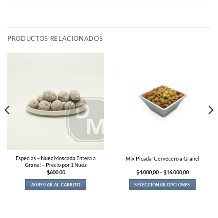
PRODUCTOS RELACIONADOS
Especias – Nuez Moscada Entera a
Mix Picada-Cervecero a Granel
Granel – Precio por 1 Nuez
Price
$
600,00
$
4.000,00
–
$
16.000,00
range:
$4.000,00
AGREGAR AL CARRITO
SELECCIONAR OPCIONES
through
$16.000,00
This
product
has