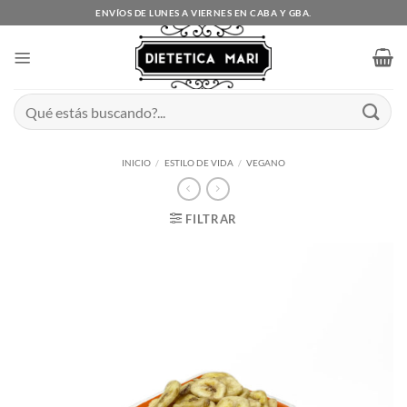
Saltar
ENVÍOS DE LUNES A VIERNES EN CABA Y GBA.
al
contenido
Buscar
por:
INICIO
/
ESTILO DE VIDA
/
VEGANO
FILTRAR