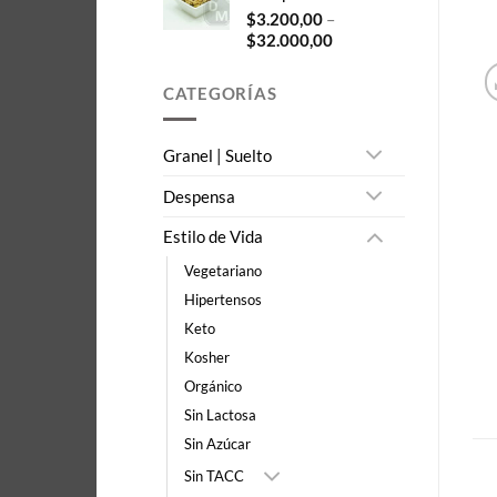
$15.000,00
$
3.200,00
–
Price
$
32.000,00
range:
$3.200,00
CATEGORÍAS
through
$32.000,00
Granel | Suelto
Despensa
Estilo de Vida
Vegetariano
Hipertensos
Keto
Kosher
Orgánico
Sin Lactosa
Sin Azúcar
Sin TACC