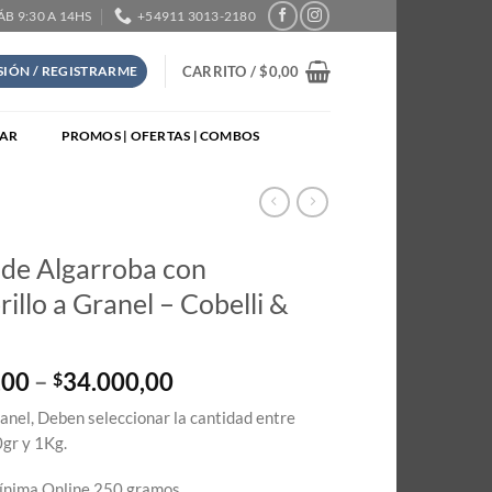
SÁB 9:30 A 14HS
+54911 3013-2180
CARRITO /
$
0,00
ESIÓN / REGISTRARME
TAR
PROMOS | OFERTAS | COMBOS
 de Algarroba con
llo a Granel – Cobelli &
i
Price
,00
–
34.000,00
$
range:
anel, Deben seleccionar la cantidad entre
$8.500,00
gr y 1Kg.
through
$34.000,00
nima Online 250 gramos.