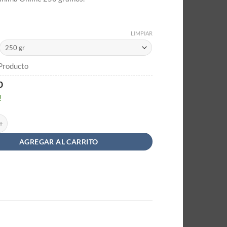
LIMPIAR
 Producto
0
!
garroba con Membrillo a Granel - Cobelli & Guzini cantidad
AGREGAR AL CARRITO