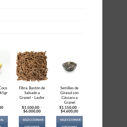
 Coco
Fibra, Bastón de
Semillas de
x65gr
Salvado a
Girasol con
Granel – Lasfor
Cáscara a
Granel
00
$
1.500,00
–
$
1.150,00
–
Price
Price
$
6.000,00
$
4.600,00
range:
range:
$1.500,00
$1.150,00
 AL
SELECCIONAR
SELECCIONAR
through
through
$6.000,00
$4.600,00
O
OPCIONES
OPCIONES