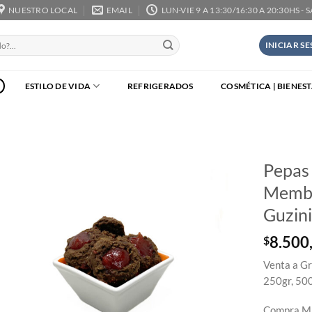
NUESTRO LOCAL
EMAIL
LUN-VIE 9 A 13:30/16:30 A 20:30HS - 
INICIAR S
ESTILO DE VIDA
REFRIGERADOS
COSMÉTICA | BIENES
Pepas
Membri
Guzin
8.500
$
Venta a Gr
250gr, 500
Compra Mí