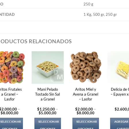
SO
250 g
NTIDAD
1 Kg, 500 gr, 250 gr
RODUCTOS RELACIONADOS
ritos Frutales
Maní Pelado
Aritos Miel y
Delicia de
a Granel –
Tostado Sin Sal
Avena a Granel
– Epuyen 
Lasfor
a Granel
– Lasfor
$
2.000,00
–
$
1.250,00
–
$
2.000,00
–
$
2.600,
Price
Price
Price
$
8.000,00
$
5.000,00
$
8.000,00
range:
range:
range:
$2.000,00
$1.250,00
$2.000,00
SELECCIONAR
SELECCIONAR
SELECCIONAR
AGREGAR
through
through
through
$8.000,00
$5.000,00
$8.000,00
OPCIONES
OPCIONES
OPCIONES
CARRIT