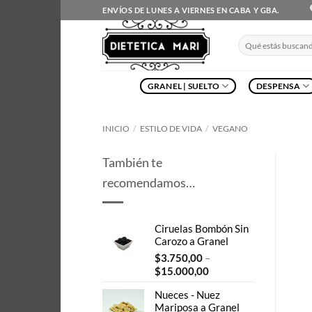
Saltar
ENVÍOS DE LUNES A VIERNES EN CABA Y GBA.
al
contenido
Buscar
por:
GRANEL | SUELTO
DESPENSA
INICIO
/
ESTILO DE VIDA
/
VEGANO
También te
recomendamos…
Ciruelas Bombón Sin
Carozo a Granel
$
3.750,00
–
Price
$
15.000,00
range:
Nueces - Nuez
$3.750,00
Mariposa a Granel
through