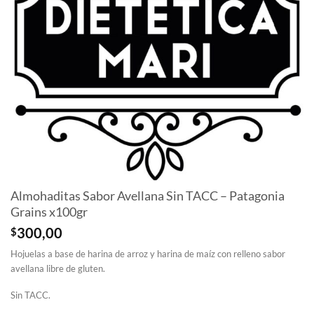
Almohaditas Sabor Avellana Sin TACC – Patagonia
Grains x100gr
$
300,00
Hojuelas a base de harina de arroz y harina de maíz con relleno sabor
avellana libre de gluten.
Sin TACC.