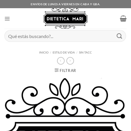
Saltar
ENVÍOS DE LUNES A VIERNES EN CABA Y GBA.
al
contenido
Buscar
por:
INICIO
/
ESTILO DE VIDA
/
SIN TACC
FILTRAR