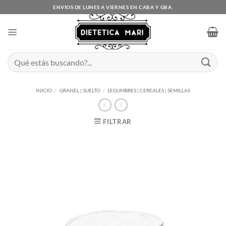
Saltar
ENVÍOS DE LUNES A VIERNES EN CABA Y GBA.
al
contenido
Buscar
por:
INICIO
/
GRANEL | SUELTO
/
LEGUMBRES | CEREALES | SEMILLAS
FILTRAR