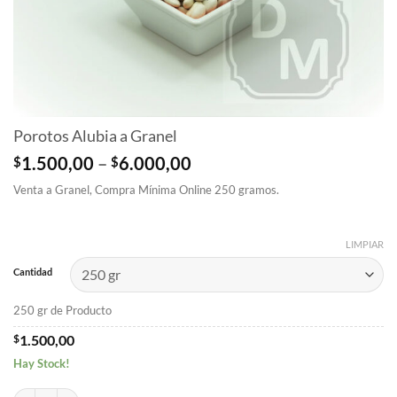
Porotos Alubia a Granel
Price
$
1.500,00
–
$
6.000,00
range:
Venta a Granel, Compra Mínima Online 250 gramos.
$1.500,00
through
$6.000,00
LIMPIAR
Cantidad
250 gr de Producto
$
1.500,00
Hay Stock!
Porotos Alubia a Granel cantidad