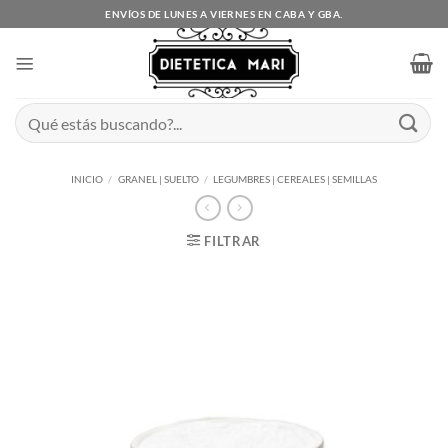
Saltar
ENVÍOS DE LUNES A VIERNES EN CABA Y GBA.
al
contenido
Buscar
por:
INICIO
/
GRANEL | SUELTO
/
LEGUMBRES | CEREALES | SEMILLAS
FILTRAR