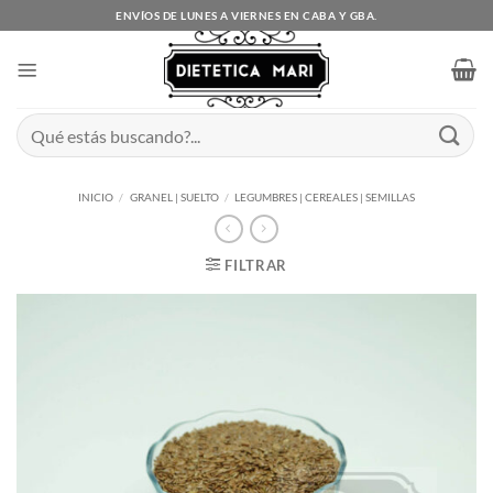
Saltar
ENVÍOS DE LUNES A VIERNES EN CABA Y GBA.
al
contenido
Buscar
por:
INICIO
/
GRANEL | SUELTO
/
LEGUMBRES | CEREALES | SEMILLAS
FILTRAR