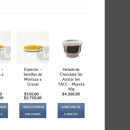
 –
Especias –
Helado de
 a
Semillas de
Chocolate Sin
l
Mostaza a
Azúcar Sin
Granel
TACC – Munsta
90g
00
–
$
550,00
–
$
4.300,00
Price
Price
00
$
2.750,00
range:
range:
$1.700,00
$550,00
ONAR
SELECCIONAR
AGREGAR AL
through
through
$4.250,00
$2.750,00
ES
OPCIONES
CARRITO
s
This
duct
product