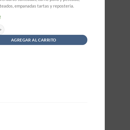
teados, empanadas tartas y reposteria.
!
l Dietafrit Tradicional Aerosol - Diet Kontrol x 180g cantidad
AGREGAR AL CARRITO