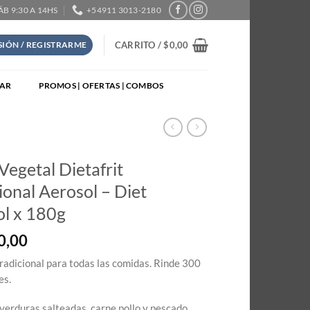
SÁB 9:30 A 14HS
+54911 3013-2180
CARRITO /
$
0,00
ESIÓN / REGISTRARME
TAR
PROMOS | OFERTAS | COMBOS
Vegetal Dietafrit
ional Aerosol – Diet
ol x 180g
0,00
Tradicional para todas las comidas. Rinde 300
es.
 verduras salteadas, carne pollo y pescado,