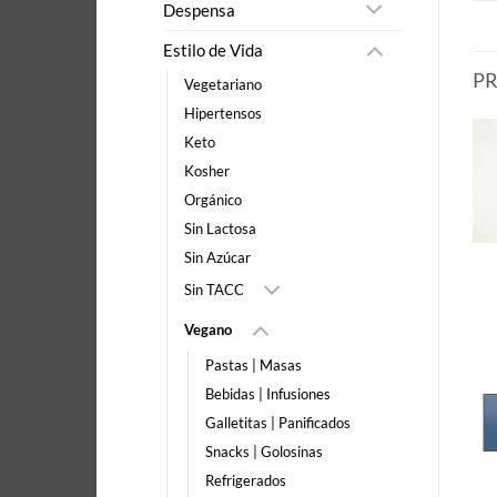
Despensa
Estilo de Vida
P
Vegetariano
Hipertensos
Keto
Kosher
Orgánico
Sin Lactosa
Sin Azúcar
Sin TACC
Vegano
Pastas | Masas
Bebidas | Infusiones
Galletitas | Panificados
Snacks | Golosinas
Refrigerados