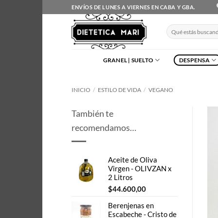
Saltar
ENVÍOS DE LUNES A VIERNES EN CABA Y GBA.
al
contenido
Buscar
por:
GRANEL | SUELTO
DESPENSA
INICIO
/
ESTILO DE VIDA
/
VEGANO
También te
recomendamos…
Aceite de Oliva
Virgen - OLIVZAN x
2 Litros
$
44.600,00
Berenjenas en
Escabeche - Cristo de