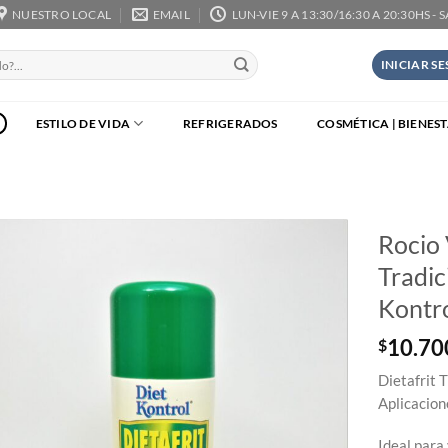
NUESTRO LOCAL
EMAIL
LUN-VIE 9 A 13:30/16:30 A 20:30HS - 
INICIAR S
ESTILO DE VIDA
REFRIGERADOS
COSMÉTICA | BIENES
Rocio 
Tradic
Kontr
10.70
$
Dietafrit 
Aplicacion
Ideal para