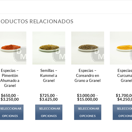
RODUCTOS RELACIONADOS
Especias –
Semillas –
Especias –
Especias
Pimentón
Kummel a
Coreandro en
Curcuma
Ahumado a
Granel
Grano a Granel
Grane
Granel
$
650,00
–
$
725,00
–
$
3.000,00
–
$
1.700,
Price
Price
Price
$
3.250,00
$
3.625,00
$
15.000,00
$
4.250,
range:
range:
range:
$650,00
$725,00
$3.000,00
SELECCIONAR
SELECCIONAR
SELECCIONAR
SELECCI
through
through
through
$3.250,00
$3.625,00
$15.000,00
OPCIONES
OPCIONES
OPCIONES
OPCION
This
This
This
Thi
product
product
product
pro