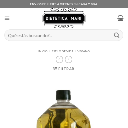
Saltar
ENVÍOS DE LUNES A VIERNES EN CABA Y GBA.
al
contenido
Buscar
por:
INICIO
/
ESTILO DE VIDA
/
VEGANO
FILTRAR