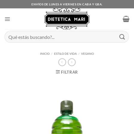
Saltar
ENVÍOS DE LUNES A VIERNES EN CABA Y GBA.
al
contenido
Buscar
por:
INICIO
/
ESTILO DE VIDA
/
VEGANO
FILTRAR