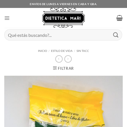
Saltar
ENVÍOS DE LUNES A VIERNES EN CABA Y GBA.
al
contenido
Buscar
por:
INICIO
/
ESTILO DE VIDA
/
SIN TACC
FILTRAR