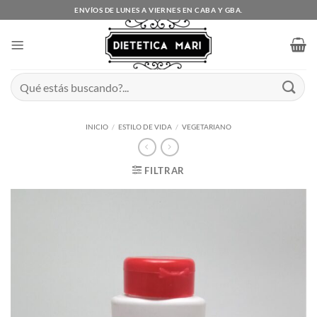
Saltar
ENVÍOS DE LUNES A VIERNES EN CABA Y GBA.
al
contenido
Buscar
por:
INICIO
/
ESTILO DE VIDA
/
VEGETARIANO
FILTRAR