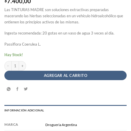
$
7.400,00
Las TINTURAS MADRE son soluciones extractivas preparadas
macerando las hierbas seleccionadas en un vehículo hidroalcohólico que
ontienen los principios activos de las mismas.
Ingesta recomendada: 20 gotas en un vaso de agua 3 veces al día.
Passiflora Coerulea L.
Hay Stock!
Tintura Madre Pasionaria #46- Drogueria Argentina x 60cc cantidad
AGREGAR AL CARRITO
INFORMACIÓN ADICIONAL
MARCA
Drogueria Argentina