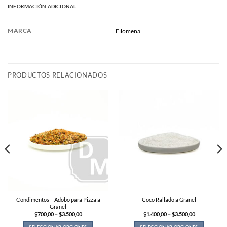
INFORMACIÓN ADICIONAL
MARCA
Filomena
PRODUCTOS RELACIONADOS
Condimentos – Adobo para Pizza a
Coco Rallado a Granel
Granel
Price
Price
$
700,00
–
$
3.500,00
$
1.400,00
–
$
3.500,00
range:
range:
$700,00
$1.400,00