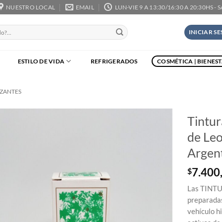
NUESTRO LOCAL
EMAIL
LUN-VIE 9 A 13:30/16:30 A 20:30HS - 
INICIAR S
ESTILO DE VIDA
REFRIGERADOS
COSMÉTICA | BIENES
LZANTES
Tintu
de Le
Argent
7.400
$
Las TINTU
preparadas
vehículo h