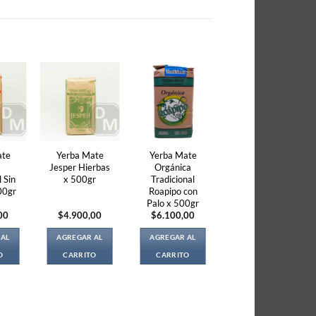
ate
Yerba Mate
Yerba Mate
r
Jesper Hierbas
Orgánica
l Sin
x 500gr
Tradicional
00gr
Roapipo con
Palo x 500gr
00
$
4.900,00
$
6.100,00
 AL
AGREGAR AL
AGREGAR AL
O
CARRITO
CARRITO