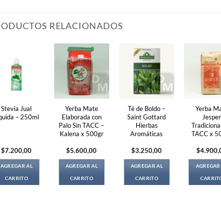
RODUCTOS RELACIONADOS
Stevia Jual
Yerba Mate
Té de Boldo –
Yerba M
quida – 250ml
Elaborada con
Saint Gottard
Jespe
Palo Sin TACC –
Hierbas
Tradiciona
Kalena x 500gr
Aromáticas
TACC x 5
$
7.200,00
$
5.600,00
$
3.250,00
$
4.900,
AGREGAR AL
AGREGAR AL
AGREGAR AL
AGREGAR
CARRITO
CARRITO
CARRITO
CARRIT