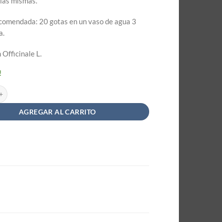
 las mismas.
comendada: 20 gotas en un vaso de agua 3
a.
Officinale L.
!
re Amargón - Diente de Leon #88 - Drogueria Argentina x 60cc cantidad
AGREGAR AL CARRITO