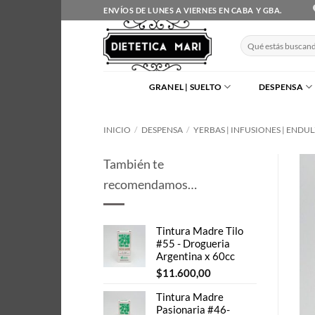
Saltar
ENVÍOS DE LUNES A VIERNES EN CABA Y GBA.
al
contenido
Buscar
por:
GRANEL | SUELTO
DESPENSA
INICIO
/
DESPENSA
/
YERBAS | INFUSIONES | ENDU
También te
recomendamos…
Tintura Madre Tilo
#55 - Drogueria
Argentina x 60cc
$
11.600,00
Tintura Madre
Pasionaria #46-