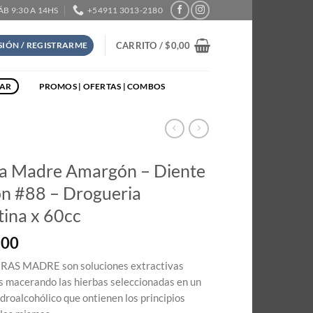
SÁB 9:30 A 14HS
+54911 3013-2180
CARRITO /
$
0,00
ESIÓN / REGISTRARME
TAR
PROMOS | OFERTAS | COMBOS
ra Madre Amargón – Diente
on #88 – Drogueria
ina x 60cc
,00
RAS MADRE son soluciones extractivas
 macerando las hierbas seleccionadas en un
idroalcohólico que ontienen los principios