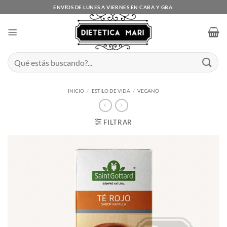
Saltar
ENVÍOS DE LUNES A VIERNES EN CABA Y GBA.
al
contenido
Buscar
por:
INICIO
/
ESTILO DE VIDA
/
VEGANO
FILTRAR