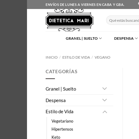
Saltar
ENVÍOS DE LUNES A VIERNES EN CABA Y GBA.
al
contenido
Buscar
por:
GRANEL | SUELTO
DESPENSA
INICIO
/
ESTILO DE VIDA
/
VEGANO
CATEGORÍAS
Granel | Suelto
Despensa
Estilo de Vida
Vegetariano
Hipertensos
Keto