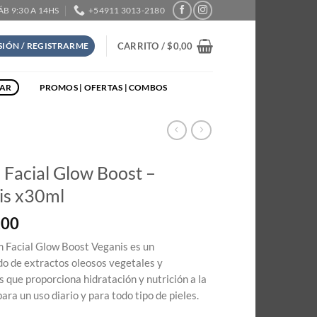
SÁB 9:30 A 14HS
+54911 3013-2180
CARRITO /
$
0,00
ESIÓN / REGISTRARME
TAR
PROMOS | OFERTAS | COMBOS
Facial Glow Boost –
is x30ml
,00
 Facial Glow Boost Veganis es un
o de extractos oleosos vegetales y
s que proporciona hidratación y nutrición a la
 para un uso diario y para todo tipo de pieles.