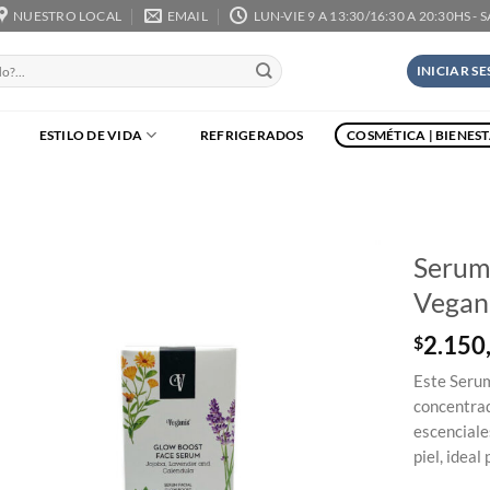
NUESTRO LOCAL
EMAIL
LUN-VIE 9 A 13:30/16:30 A 20:30HS - 
INICIAR S
ESTILO DE VIDA
REFRIGERADOS
COSMÉTICA | BIENES
Serum 
Vegan
2.150
$
Este Serum
concentrad
escenciale
piel, ideal