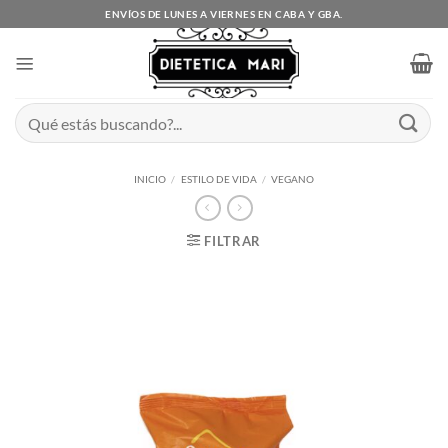
Saltar
ENVÍOS DE LUNES A VIERNES EN CABA Y GBA.
al
contenido
Buscar
por:
INICIO
/
ESTILO DE VIDA
/
VEGANO
FILTRAR