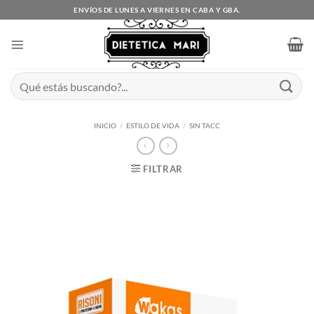
Saltar
ENVÍOS DE LUNES A VIERNES EN CABA Y GBA.
al
contenido
Buscar
por:
INICIO
/
ESTILO DE VIDA
/
SIN TACC
FILTRAR