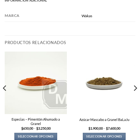
INFORMACIÓN ADICIONAL
MARCA
Wakas
PRODUCTOS RELACIONADOS
Especias – Pimentón Ahumado a
Azúcar Mascabo a Granel BaLaJu
Granel
Price
Price
$
650,00
–
$
3.250,00
$
1.900,00
–
$
7.600,00
range:
range:
$650,00
$1.900,00
SELECCIONAR OPCIONES
SELECCIONAR OPCIONES
through
through