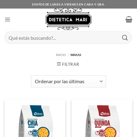
Saltar
ENVÍOS DE LUNES A VIERNES EN CABA Y GBA.
al
contenido
Buscar
por:
INICIO
/
WAKAS
FILTRAR