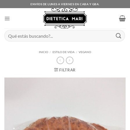
Saltar
ENVÍOS DE LUNES A VIERNES EN CABA Y GBA.
al
contenido
Buscar
por:
INICIO
/
ESTILO DE VIDA
/
VEGANO
FILTRAR