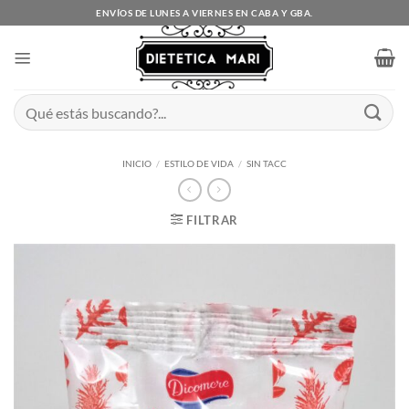
Saltar
ENVÍOS DE LUNES A VIERNES EN CABA Y GBA.
al
contenido
Buscar
por:
INICIO
/
ESTILO DE VIDA
/
SIN TACC
FILTRAR