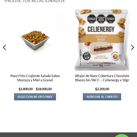
PRODUCTOS RELACIONADOS
Maíz Frito Crujiente Salado Sabor
Alfajor de Nuez Cobertura Chocolate
Mostaza y Miel a Granel
Blanco Sin TACC – Celienergy x 50gr
Price
$
1.800,00
–
$
18.000,00
$
2.200,00
range:
$1.800,00
SELECCIONAR OPCIONES
AGREGAR AL CARRITO
through
$18.000,00
This
product
has
multiple
variants.
The
options