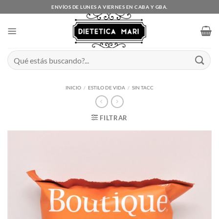
Saltar
ENVÍOS DE LUNES A VIERNES EN CABA Y GBA.
al
contenido
Buscar
por:
INICIO
/
ESTILO DE VIDA
/
SIN TACC
FILTRAR