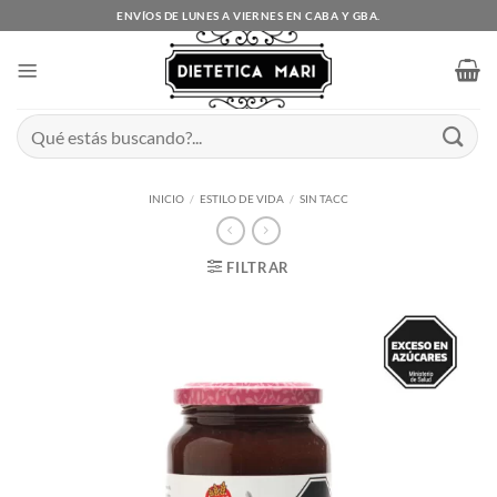
Saltar
ENVÍOS DE LUNES A VIERNES EN CABA Y GBA.
al
contenido
Buscar
por:
INICIO
/
ESTILO DE VIDA
/
SIN TACC
FILTRAR