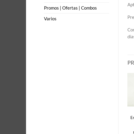
Apt
Promos | Ofertas | Combos
Pre
Varios
Con
día
P
E