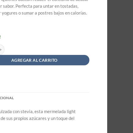
ar sabor. Perfecta para untar en tostadas,
yogures o sumar a postres bajos en calorías.
!
ight de Frutilla Sin Azucar Sin TACC - La Tranquilina x 330gr cantidad
AGREGAR AL CARRITO
CIONAL
ulzada con stevia, esta mermelada light
 de sus propios azúcares y un toque del