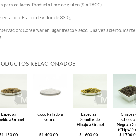
a para celíacos. Producto libre de gluten (Sin TACC).
sentación: Frasco de vidrio de 330 g.
servación: Conservar en lugar fresco y seco. Una vez abierto, mante
s.
RODUCTOS RELACIONADOS
Especias –
Coco Rallado a
Especias –
Chispas 
neldo a Granel
Granel
Semillas de
Chocola
Hinojo a Granel
Negro a G
(Chips/Dr
$
1.150,00
–
$
1.400,00
–
$
1.600,00
–
$
1.700,