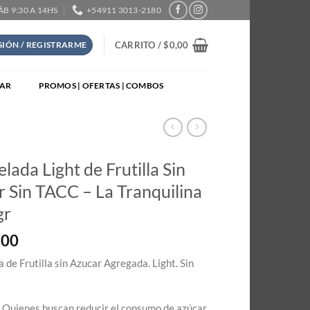
SÁB 9:30 A 14HS
+54911 3013-2180
CARRITO /
$
0,00
ESIÓN / REGISTRARME
TAR
PROMOS | OFERTAS | COMBOS
ada Light de Frutilla Sin
 Sin TACC – La Tranquilina
gr
,00
de Frutilla sin Azucar Agregada. Light. Sin
: Quienes buscan reducir el consumo de azúcar