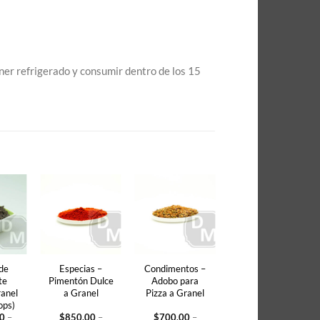
ner refrigerado y consumir dentro de los 15
de
Especias –
Condimentos –
te
Pimentón Dulce
Adobo para
ranel
a Granel
Pizza a Granel
ops)
00
–
$
850,00
–
$
700,00
–