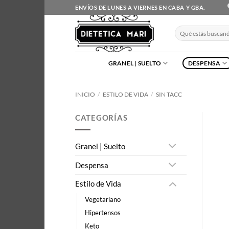
Saltar
ENVÍOS DE LUNES A VIERNES EN CABA Y GBA.
al
contenido
Buscar
por:
GRANEL | SUELTO
DESPENSA
INICIO
/
ESTILO DE VIDA
/
SIN TACC
CATEGORÍAS
Granel | Suelto
Despensa
Estilo de Vida
Vegetariano
Hipertensos
Keto