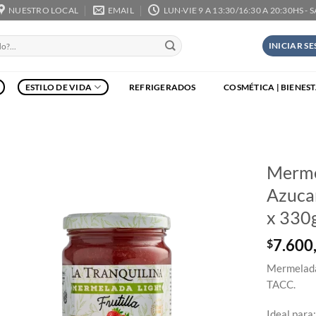
NUESTRO LOCAL
EMAIL
LUN-VIE 9 A 13:30/16:30 A 20:30HS - 
INICIAR S
ESTILO DE VIDA
REFRIGERADOS
COSMÉTICA | BIENES
Mermel
Azucar
x 330
7.600
$
Mermelada 
TACC.
Ideal para