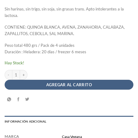
Sin harinas, sin trigo, sin soja, sin grasas trans. Apto intolerantes a la
lactosa.
CONTIENE: QUINOA BLANCA, AVENA, ZANAHORIA, CALABAZA,
ZAPALLITOS, CEBOLLA, SAL MARINA.
Peso total 480 grs / Pack de 4 unidades
Duración : Heladera: 20 días / freezer 6 meses
Hay Stock!
Medallones Quinoa Andina 4u - Casa Vegana x 480gr cantidad
AGREGAR AL CARRITO
INFORMACIÓN ADICIONAL
MARCA
Casa Vegana