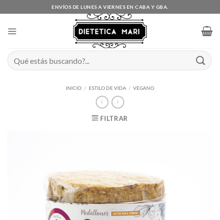
Saltar
ENVÍOS DE LUNES A VIERNES EN CABA Y GBA.
al
contenido
Buscar
por:
INICIO
/
ESTILO DE VIDA
/
VEGANO
FILTRAR