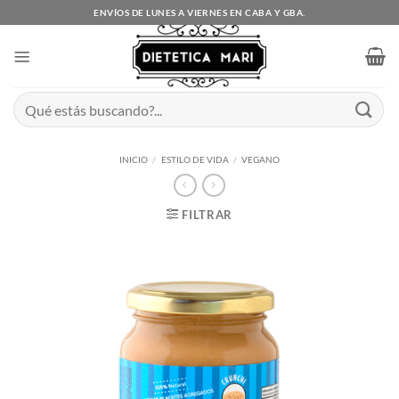
Saltar
ENVÍOS DE LUNES A VIERNES EN CABA Y GBA.
al
contenido
Buscar
por:
INICIO
/
ESTILO DE VIDA
/
VEGANO
FILTRAR