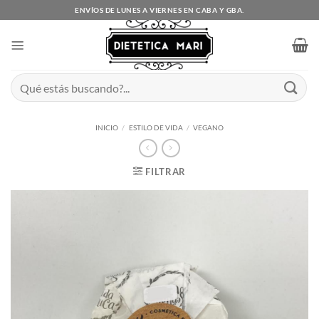
Saltar
ENVÍOS DE LUNES A VIERNES EN CABA Y GBA.
al
contenido
Buscar
por:
INICIO
/
ESTILO DE VIDA
/
VEGANO
FILTRAR