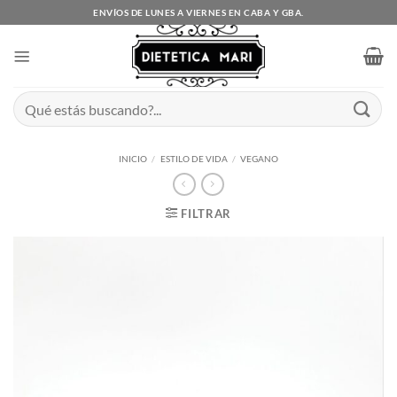
Saltar
ENVÍOS DE LUNES A VIERNES EN CABA Y GBA.
al
contenido
Buscar
por:
INICIO
/
ESTILO DE VIDA
/
VEGANO
FILTRAR