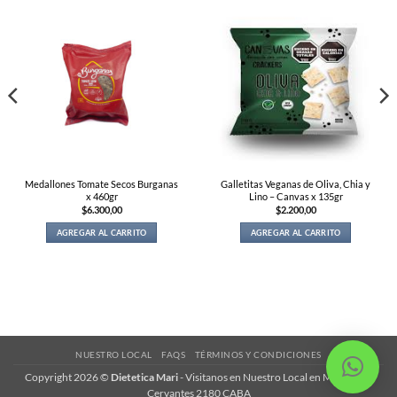
Medallones Tomate Secos Burganas
Galletitas Veganas de Oliva, Chia y
x 460gr
Lino – Canvas x 135gr
$
6.300,00
$
2.200,00
AGREGAR AL CARRITO
AGREGAR AL CARRITO
NUESTRO LOCAL
FAQS
TÉRMINOS Y CONDICIONES
Copyright 2026 ©
Dietetica Mari
-
Visitanos en Nuestro Local en Magariños
Cervantes 2180 CABA