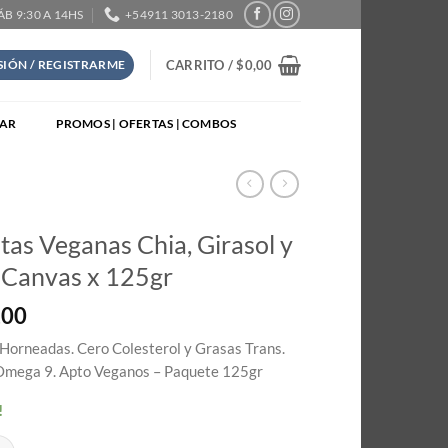
SÁB 9:30 A 14HS
+54911 3013-2180
CARRITO /
$
0,00
ESIÓN / REGISTRARME
TAR
PROMOS | OFERTAS | COMBOS
itas Veganas Chia, Girasol y
 Canvas x 125gr
,00
 Horneadas. Cero Colesterol y Grasas Trans.
Omega 9. Apto Veganos – Paquete 125gr
!
eganas Chia, Girasol y Lino - Canvas x 125gr cantidad