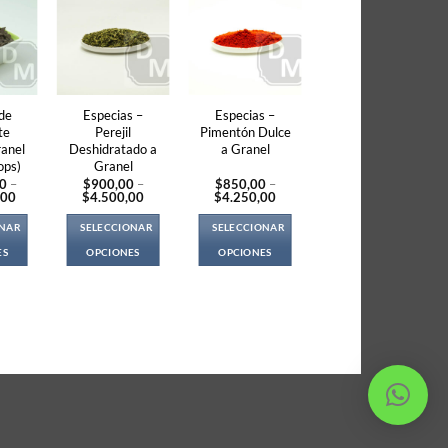
de
Especias –
Especias –
te
Perejil
Pimentón Dulce
ranel
Deshidratado a
a Granel
ops)
Granel
00
–
$
900,00
–
$
850,00
–
Price
Price
Price
,00
$
4.500,00
$
4.250,00
range:
range:
range:
$1.700,00
$900,00
$850,00
ONAR
SELECCIONAR
SELECCIONAR
through
through
through
$17.000,00
$4.500,00
$4.250,00
ES
OPCIONES
OPCIONES
s
This
This
duct
product
product
s
has
has
tiple
multiple
multiple
iants.
variants.
variants.
e
The
The
ions
options
options
y
may
may
be
be