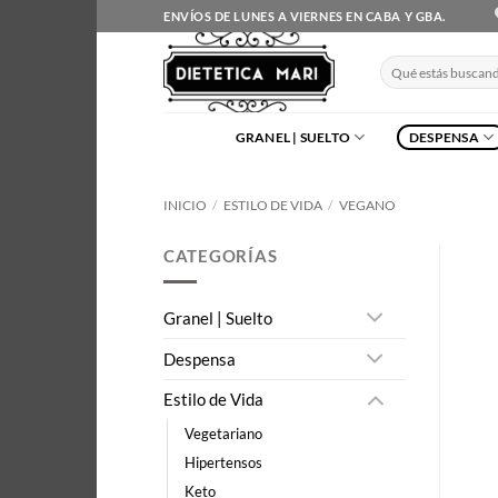
Saltar
ENVÍOS DE LUNES A VIERNES EN CABA Y GBA.
al
contenido
Buscar
por:
GRANEL | SUELTO
DESPENSA
INICIO
/
ESTILO DE VIDA
/
VEGANO
CATEGORÍAS
Granel | Suelto
Despensa
Estilo de Vida
Vegetariano
Hipertensos
Keto