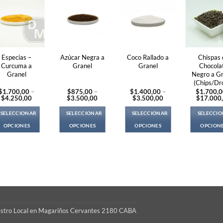
Especias –
Azúcar Negra a
Coco Rallado a
Chispas 
Curcuma a
Granel
Granel
Chocola
Granel
Negro a G
(Chips/Dr
$
1.700,00
–
$
875,00
–
$
1.400,00
–
$
1.700,
Price
Price
Price
$
4.250,00
$
3.500,00
$
3.500,00
$
17.000
range:
range:
range:
$1.700,00
$875,00
$1.400,00
SELECCIONAR
SELECCIONAR
SELECCIONAR
SELECCI
through
through
through
$4.250,00
$3.500,00
$3.500,00
OPCIONES
OPCIONES
OPCIONES
OPCION
This
This
This
Thi
product
product
product
pro
has
has
has
ha
multiple
multiple
multiple
mul
variants.
variants.
variants.
var
The
The
The
Th
options
options
options
opt
S
may
may
may
ma
estro Local en Magariños Cervantes 2180 CABA
be
be
be
be