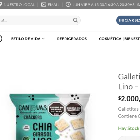
NUESTRO LOCAL
EMAIL
LUN-VIE 9 A 13:30/16:30 A 20:30HS - 
INICIAR S
ESTILO DE VIDA
REFRIGERADOS
COSMÉTICA | BIENES
Gallet
Lino –
2.000
$
Galletitas
Contiene 
Hay Stock
Galletitas V