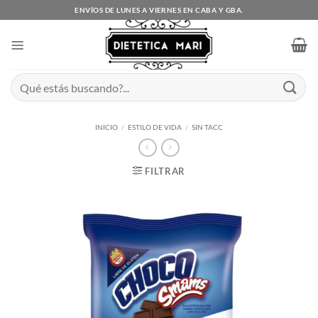
Saltar
ENVÍOS DE LUNES A VIERNES EN CABA Y GBA.
al
contenido
Buscar
por:
INICIO
/
ESTILO DE VIDA
/
SIN TACC
FILTRAR