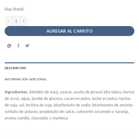
Hay Stock!
Galletitas de Chocolate tipo Chocolinas ChocoSmams - Smams x 200gr cantidad
AGREGAR AL CARRITO
DESCRIPCIÓN
INFORMACIÓN ADICIONAL
Ingredientes
: Almidón de maíz, azúcar, aceite de girasol alto oleico, harina
de arroz, agua, jarabe de glucosa, cacao en polvo, leche en polvo, harina
de soja, sal, lecitina de soja, bicarbonato de sodio, bicarbonato de amonio,
sorbato de potasio, propionato de calcio, colorante caramelo y naranja,
aroma vainilla, chocolate y manteca