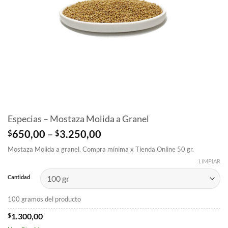
Especias – Mostaza Molida a Granel
Price
$
650,00
–
$
3.250,00
range:
Mostaza Molida a granel. Compra mínima x Tienda Online 50 gr.
$650,00
through
LIMPIAR
$3.250,00
Cantidad
100 gramos del producto
$
1.300,00