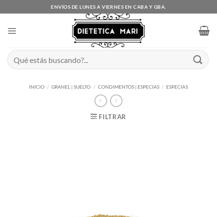
Saltar
ENVÍOS DE LUNES A VIERNES EN CABA Y GBA.
al
contenido
Buscar
por:
INICIO
/
GRANEL | SUELTO
/
CONDIMENTOS | ESPECIAS
/
ESPECIAS
FILTRAR