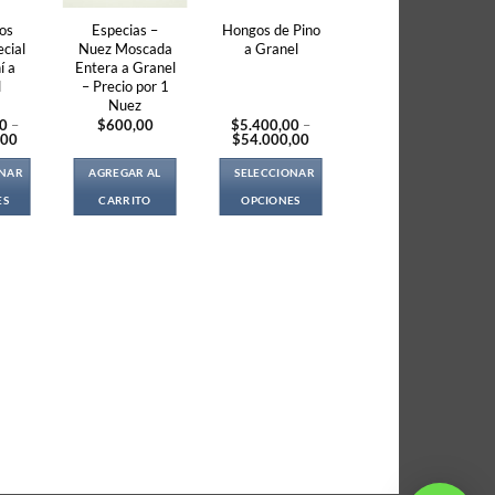
os
Especias –
Hongos de Pino
cial
Nuez Moscada
a Granel
í a
Entera a Granel
l
– Precio por 1
Nuez
00
–
$
600,00
$
5.400,00
–
Price
Price
,00
$
54.000,00
range:
range:
$2.700,00
$5.400,00
ONAR
AGREGAR AL
SELECCIONAR
through
through
$27.000,00
$54.000,00
ES
CARRITO
OPCIONES
s
This
duct
product
s
has
tiple
multiple
iants.
variants.
e
The
ions
options
y
may
be
osen
chosen
on
the
duct
product