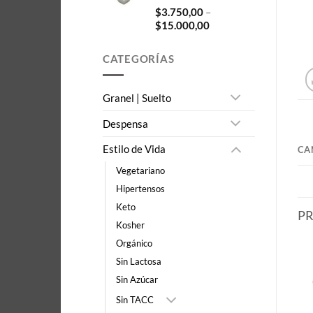
$20.000,00
$
3.750,00
–
Price
$
15.000,00
range:
$3.750,00
CATEGORÍAS
through
$15.000,00
Granel | Suelto
Despensa
Estilo de Vida
CA
Vegetariano
Hipertensos
Keto
P
Kosher
Orgánico
Sin Lactosa
Sin Azúcar
Sin TACC