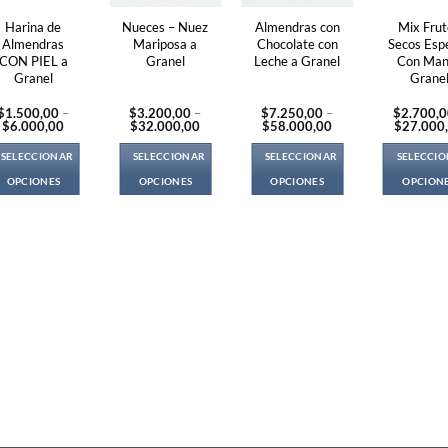
Harina de
Nueces – Nuez
Almendras con
Mix Frut
Almendras
Mariposa a
Chocolate con
Secos Espe
CON PIEL a
Granel
Leche a Granel
Con Man
Granel
Grane
$
1.500,00
–
$
3.200,00
–
$
7.250,00
–
$
2.700,
Price
Price
Price
$
6.000,00
$
32.000,00
$
58.000,00
$
27.000
range:
range:
range:
$1.500,00
$3.200,00
$7.250,00
SELECCIONAR
SELECCIONAR
SELECCIONAR
SELECCI
through
through
through
$6.000,00
$32.000,00
$58.000,00
OPCIONES
OPCIONES
OPCIONES
OPCION
This
This
This
Thi
product
product
product
pro
has
has
has
ha
multiple
multiple
multiple
mul
variants.
variants.
variants.
var
The
The
The
Th
options
options
options
opt
may
may
may
ma
be
be
be
be
chosen
chosen
chosen
ch
on
on
on
on
the
the
the
the
product
product
product
pro