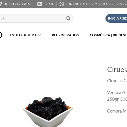
NUESTRO LOCAL
EMAIL
LUN-VIE 9 A 13:30/16:30 A 20:30HS - 
INICIAR S
ESTILO DE VIDA
REFRIGERADOS
COSMÉTICA | BIENES
Ciruel
Ciruelas C
Venta a Gr
250gr, 500
Compra Mí