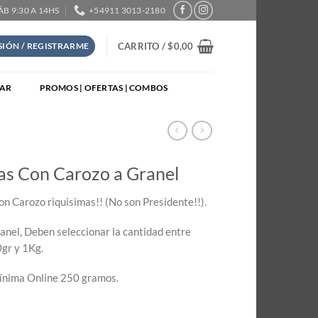
SÁB 9:30 A 14HS
+54911 3013-2180
CARRITO /
$
0,00
ESIÓN / REGISTRARME
TAR
PROMOS | OFERTAS | COMBOS
as Con Carozo a Granel
on Carozo riquisimas!! (No son Presidente!!).
anel, Deben seleccionar la cantidad entre
gr y 1Kg.
nima Online 250 gramos.