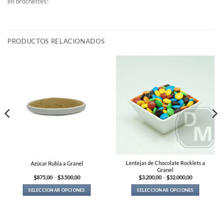
en brochettes!
PRODUCTOS RELACIONADOS
Lentejas de Chocolate Rocklets a
Azúcar Rubia a Granel
Granel
Price
Price
$
875,00
–
$
3.500,00
$
3.200,00
–
$
32.000,00
range:
range:
$875,00
$3.200,00
SELECCIONAR OPCIONES
SELECCIONAR OPCIONES
through
through
0
$3.500,00
$32.000,00
This
This
product
product
has
has