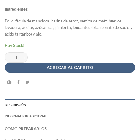
Ingredientes:
Pollo, fécula de mandioca, harina de arroz, semita de maíz, huevos,
levadura, aceite, azúcar, sal, pimienta, leudantes (bicarbonato de sodio y
ácido tartárico) y ajo.
Hay Stock!
Bocaditos de Pollo Sin TACC - il Sole x 300g (ilsole) cantidad
AGREGAR AL CARRITO
DESCRIPCIÓN
INFORMACIÓN ADICIONAL
COMO PREPARARLOS