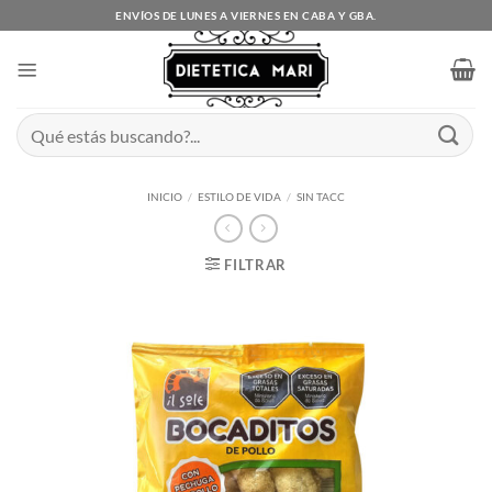
Saltar
ENVÍOS DE LUNES A VIERNES EN CABA Y GBA.
al
contenido
Buscar
por:
INICIO
/
ESTILO DE VIDA
/
SIN TACC
FILTRAR