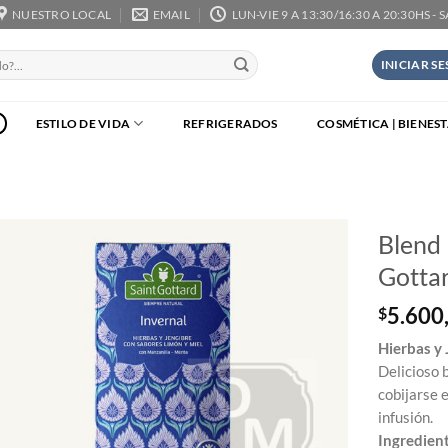
NUESTRO LOCAL
EMAIL
LUN-VIE 9 A 13:30/16:30 A 20:30HS - 
INICIAR S
ESTILO DE VIDA
REFRIGERADOS
COSMÉTICA | BIENES
Blend 
Gottar
5.600
$
Hierbas y 
Delicioso 
cobijarse 
infusión.
Ingredien