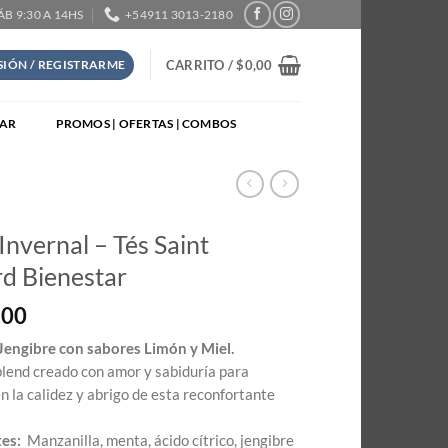
SÁB 9:30 A 14HS
+54911 3013-2180
CARRITO /
$
0,00
ESIÓN / REGISTRARME
TAR
PROMOS | OFERTAS | COMBOS
Invernal – Tés Saint
d Bienestar
,00
Jengibre con sabores Limón y Miel.
blend creado con amor y sabiduría para
en la calidez y abrigo de esta reconfortante
tes:
Manzanilla, menta, ácido cítrico, jengibre