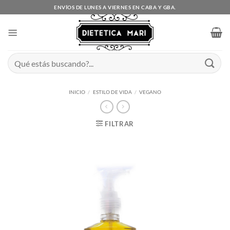
Saltar
ENVÍOS DE LUNES A VIERNES EN CABA Y GBA.
al
contenido
Buscar
por:
INICIO
/
ESTILO DE VIDA
/
VEGANO
FILTRAR