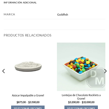
INFORMACIÓN ADICIONAL
MARCA
Goldfish
PRODUCTOS RELACIONADOS
Lentejas de Chocolate Rocklets a
Azúcar Impalpable a Granel
Granel
Price
Price
$
875,00
–
$
3.500,00
$
3.200,00
–
$
32.000,00
range:
range:
$875,00
$3.200,00
SELECCIONAR OPCIONES
SELECCIONAR OPCIONES