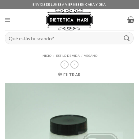
Saltar
ENVÍOS DE LUNES A VIERNES EN CABA Y GBA.
al
contenido
Buscar
por:
INICIO
/
ESTILO DE VIDA
/
VEGANO
FILTRAR