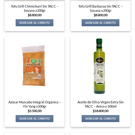
Tofu Grill Chimichurri Sin TACC –
Tofu Grill Barbacoa Sin TACC –
Soyana x200gr
Soyana x200gr
$
8.800,00
$
8.800,00
AGREGAR AL CARRITO
AGREGAR AL CARRITO
Azúcar Mascabo Integral Orgánica –
Aceite de Oliva Virgen Extra Sin
Yin Yang x500gr
TACC – Areco x 500ml
$
5.500,00
$
18.800,00
AGREGAR AL CARRITO
AGREGAR AL CARRITO