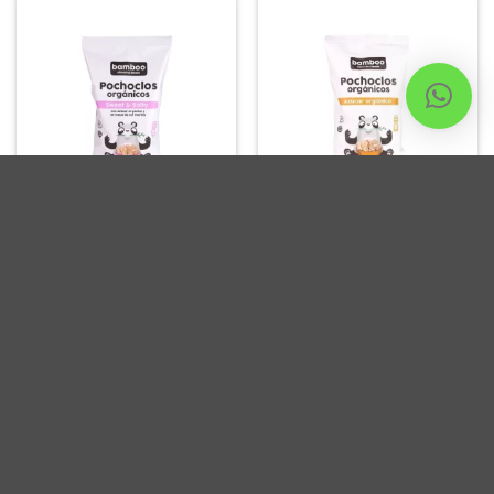
Pochoclo Orgánico Sweet & Salty –
Pochoclo Orgánico con Azúcar
Bamboo x80gr
Orgánica – Bamboo x80gr
$
2.800,00
$
2.800,00
AGREGAR AL CARRITO
AGREGAR AL CARRITO