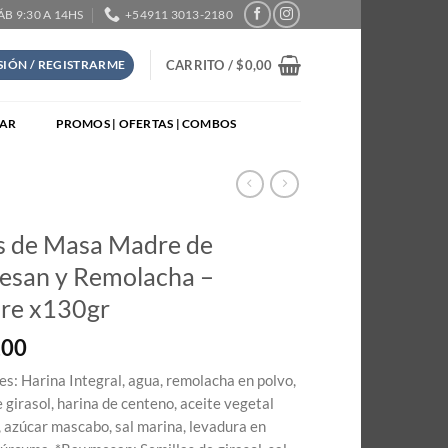
SÁB 9:30 A 14HS
+54911 3013-2180
CARRITO /
$
0,00
ESIÓN / REGISTRARME
TAR
PROMOS | OFERTAS | COMBOS
s de Masa Madre de
san y Remolacha –
re x130gr
,00
es: Harina Integral, agua, remolacha en polvo,
e girasol, harina de centeno, aceite vegetal
o, azúcar mascabo, sal marina, levadura en