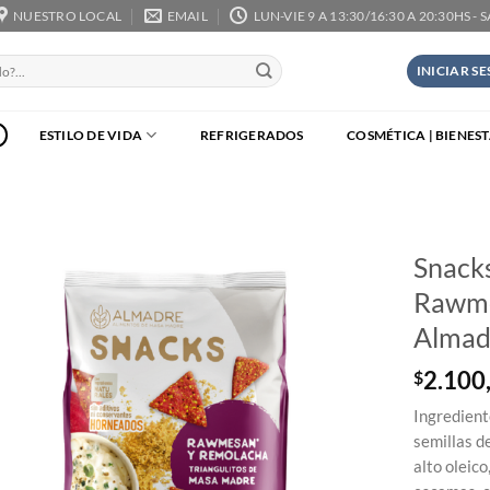
NUESTRO LOCAL
EMAIL
LUN-VIE 9 A 13:30/16:30 A 20:30HS - 
INICIAR S
ESTILO DE VIDA
REFRIGERADOS
COSMÉTICA | BIENES
Snack
Rawme
Almad
2.100
$
Ingredient
semillas d
alto oleic