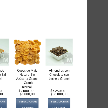
ado
Copos de Maíz
Almendras con
n Sal
Natural Sin
Chocolate con
l
Azúcar a Granel
Leche a Granel
– Granix
(cereal)
00
–
$
2.000,00
–
$
7.250,00
–
Price
Price
Price
00
$
8.000,00
$
58.000,00
range:
range:
range:
$1.250,00
$2.000,00
$7.250,00
ONAR
SELECCIONAR
SELECCIONAR
through
through
through
$5.000,00
$8.000,00
$58.000,00
ES
OPCIONES
OPCIONES