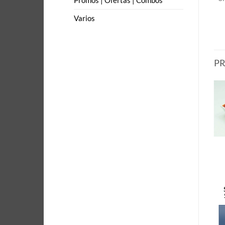
Promos | Ofertas | Combos
Varios
P