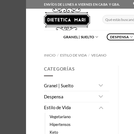
Saltar
ENVÍOS DE LUNES A VIERNES EN CABA Y GBA.
al
contenido
Buscar
por:
GRANEL | SUELTO
DESPENSA
INICIO
/
ESTILO DE VIDA
/
VEGANO
CATEGORÍAS
Granel | Suelto
Despensa
Estilo de Vida
Vegetariano
Hipertensos
Keto