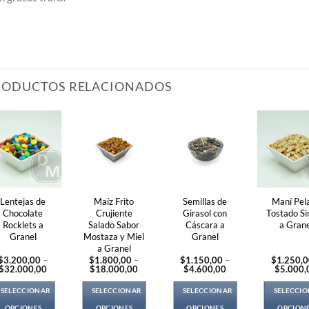
RODUCTOS RELACIONADOS
Lentejas de
Maíz Frito
Semillas de
Maní Pel
Chocolate
Crujiente
Girasol con
Tostado Si
Rocklets a
Salado Sabor
Cáscara a
a Grane
Granel
Mostaza y Miel
Granel
a Granel
$
3.200,00
–
$
1.800,00
–
$
1.150,00
–
$
1.250,
Price
Price
Price
$
32.000,00
$
18.000,00
$
4.600,00
$
5.000,
range:
range:
range:
$3.200,00
$1.800,00
$1.150,00
SELECCIONAR
SELECCIONAR
SELECCIONAR
SELECCI
through
through
through
$32.000,00
$18.000,00
$4.600,00
OPCIONES
OPCIONES
OPCIONES
OPCION