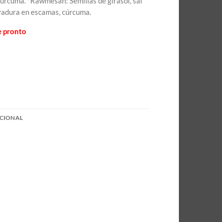
úrcuma. *Rawmesan: Semillas de girasol, sal
vadura en escamas, cúrcuma.
e pronto
CIONAL