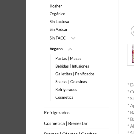
Kosher
Orgánico
Sin Lactosa
Sin Azúcar
Sin TACC
Vegano
Pastas | Masas
Bebidas | Infusiones
Galletitas | Panificados
Snacks | Golosinas
* D
Refrigerados
* C
Cosmética
* S
* A
* B
Refrigerados
* B
Cosmética | Bienestar
* A
* S