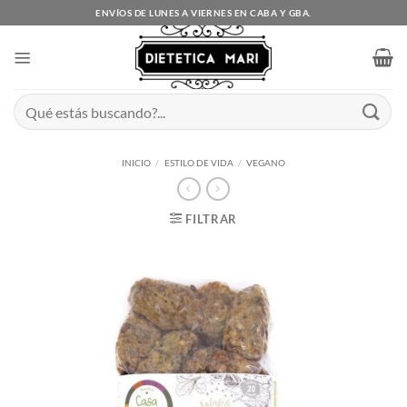
Saltar
ENVÍOS DE LUNES A VIERNES EN CABA Y GBA.
al
contenido
Buscar
por:
INICIO
/
ESTILO DE VIDA
/
VEGANO
FILTRAR