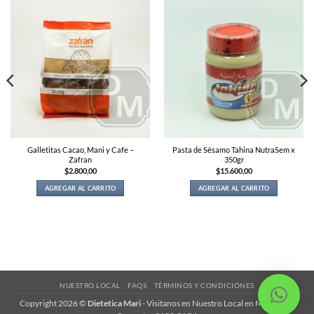
Galletitas Cacao, Mani y Cafe –
Pasta de Sésamo Tahina NutraSem x
Zafran
350gr
$
2.800,00
$
15.600,00
AGREGAR AL CARRITO
AGREGAR AL CARRITO
NUESTRO LOCAL
FAQS
TÉRMINOS Y CONDICIONES
Copyright 2026 ©
Dietetica Mari
-
Visitanos en Nuestro Local en Magariños