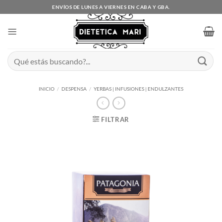
Saltar
ENVÍOS DE LUNES A VIERNES EN CABA Y GBA.
al
contenido
Buscar
por:
INICIO
/
DESPENSA
/
YERBAS | INFUSIONES | ENDULZANTES
FILTRAR