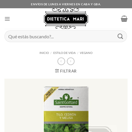
Saltar
ENVÍOS DE LUNES A VIERNES EN CABA Y GBA.
al
contenido
Buscar
por:
INICIO
/
ESTILO DE VIDA
/
VEGANO
FILTRAR